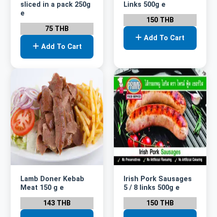
sliced in a pack 250g
Links 500g e
e
150 THB
75 THB
Add To Cart
Add To Cart
Lamb Doner Kebab
Irish Pork Sausages
Meat 150 g e
5 / 8 links 500g e
143 THB
150 THB