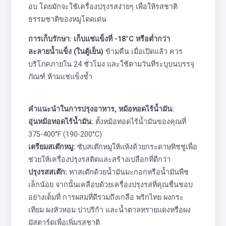
อบ โดยมักจะใช้เครื่องปรุงรสง่ายๆ เพื่อให้รสชาติ
ธรรมชาติของหมูโดดเด่น
การเก็บรักษา: เก็บแช่แข็งที่ -18°C หรือต่ำกว่า
ละลายน้ำแข็ง (ในตู้เย็น)
ข้ามคืน เมื่อเปิดแล้ว ควร
บริโภคภายใน 24 ชั่วโมง และใช้ตามวันที่ระบุบนบรรจุ
ภัณฑ์ ห้ามแช่แข็งซ้ำ
คำแนะนำในการปรุงอาหาร, หม้อทอดไร้น้ำมัน:
อุ่นหม้อทอดไร้น้ำมัน:
ตั้งหม้อทอดไร้น้ำมันของคุณที่
375-400°F (190-200°C)
เตรียมสเต๊กหมู:
ซับสเต๊กหมูให้แห้งด้วยกระดาษทิชชู่เพื่อ
ช่วยให้เครื่องปรุงรสติดและสร้างเปลือกที่ดีกว่า
ปรุงรสสเต๊ก:
ทาสเต๊กด้วยน้ำมันมะกอกหรือน้ำมันพืช
เล็กน้อย จากนั้นเคลือบด้วยเครื่องปรุงรสที่คุณชื่นชอบ
อย่างเต็มที่ การผสมที่ดีรวมถึงเกลือ พริกไทย ผงกระ
เทียม ผงหัวหอม ปาปริก้า และน้ำตาลทรายแดงหรือผง
มัสตาร์ดเพื่อเพิ่มรสชาติ